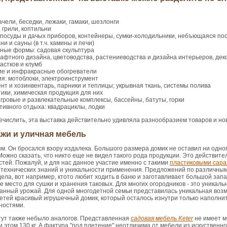
ачели, беседки, лежаки, гамаки, шезлонги
 грили, коптильни
посуды и дачых приборов, контейнеры, сумки-холодильники, небъющаяся по
и и сауны (в т.ч. камины и печи)
ные формы: садовая скульптура
афтного дизайна, цветоводства, растениеводства и дизайна интерьеров, де
астков и клумб
е и инфракрасные обогреватели
я: мотоблоки, электроинструмент
т и хозинвентарь, парники и теплицы; укрывная ткань, системы полива
ики, химическая продукция для них
гровые и развлекательные комплексы, бассейны, батуты, горки
тивного отдыха: квадрациклы, лодки
ечислить, эта выставка действительно удивляла разнообразием товаров и но
жи и уличная мебель
. Он бросался взору издалека. Большого размера домик не оставил ни одно
ожно сказать, что никто еще не видел такого рода продукции. Это действите
стей. Пожалуй, и для нас данное участие именно с такими
пластиковыми сар
 технических знаний и уникальности применения. Предложений по различным
ла, вот например, ктото любит ходить в баню и заготавливает большой запас
е место для сушки и хранения таковых. Для многих огородников - это уникал
анный урожай. Для одной многодетной семьи представилась уникальная воз
детей красивый игрушечный домик, который осталось изнутри только наполни
ностями.
 тут также небыло аналогов. Представленная
садовая мебель Keter
не имеет м
 этом 130 кг. А фактура "под плетение" неотличима от мебели из искуственно