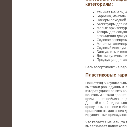
категориям:
Уличная мебель, к
Барбекю, мангалы,
Наборы походной 
Аксессуары для бан
Малые архитектур
Товары для ландш
ограждения для уч
Садовое освещени
Малая механизаци
Садовый инструмен
Биотуалеты и септ
Детские уличные и
Продкукция для ак
Весь ассортимент не пер
Пластиковые гара
Наш стенд былуникальным
выставки равнодушным. М
которая удивляла всех го
полезным с точки зрения
применения небыло преде
Данный сарай - идеально
просушить по осени собр
организовать для своих 
игрушечными принадлеж
Что касается мебели, то
выдерживает нагрузку при