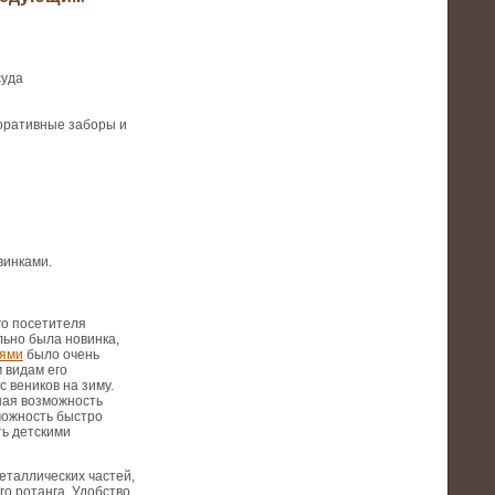
суда
коративные заборы и
винками.
го посетителя
льно была новинка,
аями
было очень
 видам его
 веников на зиму.
ьная возможность
можность быстро
ть детскими
еталлических частей,
го ротанга. Удобство