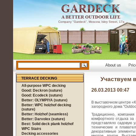
Company "Gardeck", Moscow, Iskry Street, 17a
About us
Pric
Участвуем в
TERRACE DECKING
All-purpose WPC decking
26.03.2013 00:47
Good: Deckron (suture)
Good: Ecodeck (suture)
Better: OLYMPIYA (suture)
В выставочном центре «К
Better: WPC holzhof decking
загородного дома "Outdoo
(suture)
Better: Holzhof (seamless)
Традиционно, компания
комфортного отдыха за 
Better: Darvolex (suture)
представляло садовую ул
Best: Solid deck plank holzhof
технические и плавател
WPC Stairs
декоративные элементы 
Decking accessories
многое другое. Выстав