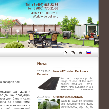
Tel:
+7 (495) 966-23-86
Tel:
8 (800) 775-21-86
MON-SU: 9:00-22:00
Worldwide delivery
News
23.03.2016
New WPC stairs: Deckron и
Darvolex
We are expanding the
range of one of the most
ка товаров для
popular products - WPC
stairs. Now available in our
warehouse composite
родукции для дачи и
stairs that repeat the
ков данной продукции
appearance of terrace boards Deckron and
29.02.2016
Greenhouses BARNAS
ары для бань и саун,
Darvolex.
Want to save on shipping
хода за растениями,
and assembling the frame
атического полива и
greenhouses, and at the
дителей аналогичной