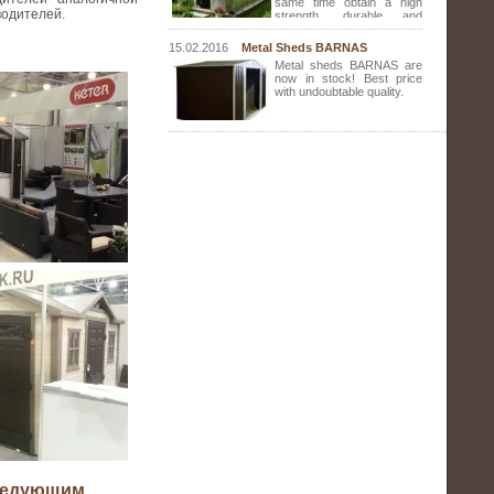
same time obtain a high
водителей.
strength, durable and
modern greenhouse with 2
doors, 2 air vents and wide door? Then pay
15.02.2016
Metal Sheds BARNAS
attention to our greenhouse Barnas.
Metal sheds BARNAS are
now in stock! Best price
with undoubtable quality.
следующим