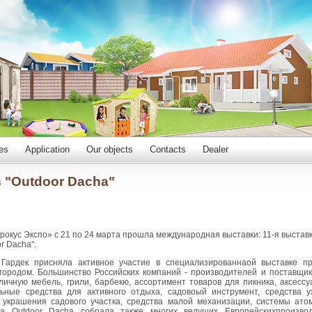
es
Application
Our objects
Contacts
Dealer
 "Outdoor Dacha"
рокус Экспо» с 21 по 24 марта прошла международная выставки: 11-я выстав
r Dacha".
 Гардек присняла активное участие в специализированнаой выставке п
городом. Большинство Российских компаний - производителей и поставщи
ичную мебель, грили, барбекю, ассортимент товаров для пикника, аксессу
ьные средства для активного отдыха, садовоый инструмент, средства у
украшения садового участка, средства малой механизации, системы атом
ка Outdoor Dacha собрала также многих ведущих Европейскихпроизво