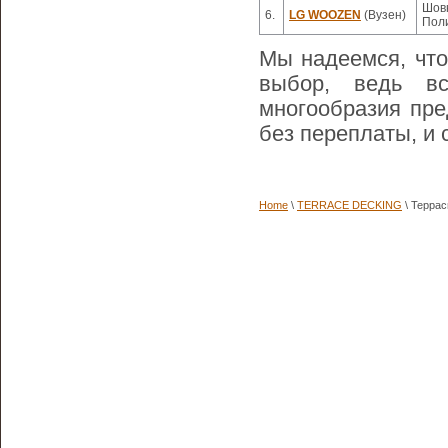
Шовн
6.
LG WOOZEN
(Вузен)
Пол
Мы надеемся, что
выбор, ведь в
многообразия пре
без переплаты, и 
Home
\
TERRACE DECKING
\ Террас