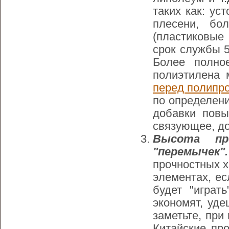
таких как: ус
плесени, бо
(пластиковые
срок службы 50
Более полно
полиэтилена
перед полипр
по определен
добавки повы
связующее, доб
Высота пр
"перемычек".
прочностных х
элементах, ес
будет "играт
экономят, уд
заметьте, при
Китайские пр