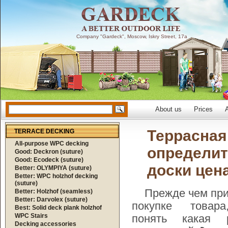
Company "Gardeck", Moscow, Iskry Street, 17a
About us
Prices
A
Террасная 
TERRACE DECKING
All-purpose WPC decking
определит
Good: Deckron (suture)
Good: Ecodeck (suture)
доски цен
Better: OLYMPIYA (suture)
Better: WPC holzhof decking
(suture)
Прежде чем прин
Better: Holzhof (seamless)
Better: Darvolex (suture)
покупке товара
Best: Solid deck plank holzhof
WPC Stairs
понять какая 
Decking accessories