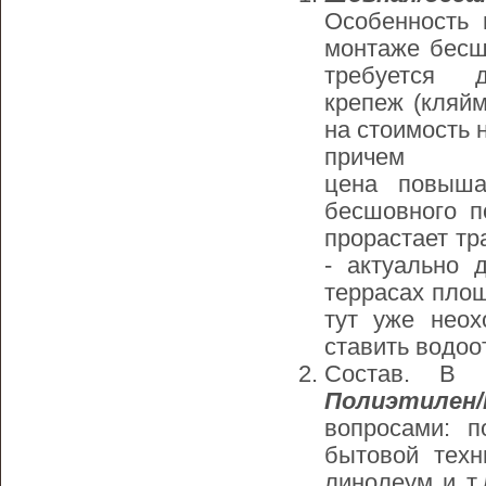
Особенность 
монтаже бесш
требуется д
крепеж (кляйм
на стоимость 
причем
цена повыша
бесшовного п
прорастает тр
- актуально 
террасах площ
тут уже нео
ставить водоо
Состав. В 
Полиэтилен/
вопросами: п
бытовой техн
линолеум и т