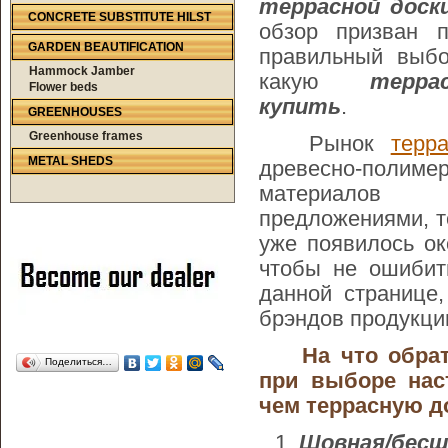
террасной доск
CONCRETE SUBSTITUTE HILST
обзор призван п
GARDEN BEAUTIFICATION
правильный выбо
Hammock Jamber
какую
терр
Flower beds
купить
.
GREENHOUSES
Greenhouse frames
Рынок
терр
METAL SHEDS
древесно-полиме
материало
предложениями, т
уже появилось ок
чтобы не ошибит
данной странице,
брэндов продукци
На что обрат
Поделиться…
при выборе нас
чем террасную д
Шовная/бесш