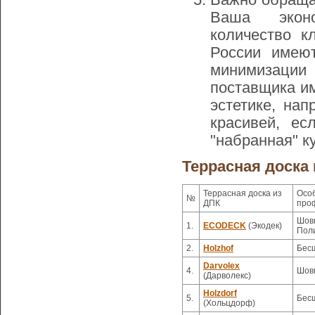
Важно обраща
Ваша эко
количество к
России имею
минимизации 
поставщика и
эстетике, на
красивей, ес
"набранная" ку
Террасная доска 
Террасная доска из
Осо
№
ДПК
про
Шовн
1.
ECODECK
(Экодек)
Пол
2.
Holzhof
Бесш
Darvolex
4.
Шовн
(Дарволекс)
Holzdorf
5.
Бесш
(Хольцдорф)