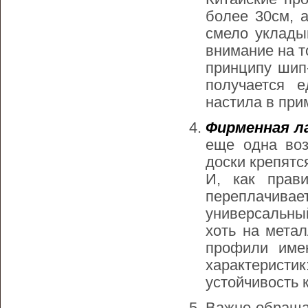
более 30см, 
смело уклады
внимание на т
принципу шип-
получается е
настила в при
Фирменная л
еще одна воз
доски крепятс
И, как прав
переплачива
универсальны
хоть на мета
профили име
характерист
устойчивость к